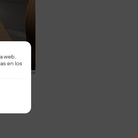
ra web.
as en los
nce and persistence
liar