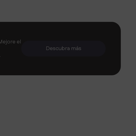
Mejore el
Descubra más
.