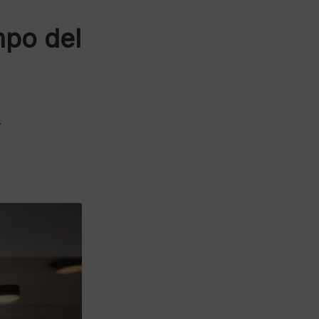
mpo del
.