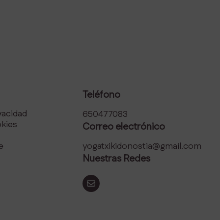
Teléfono
ivacidad
650477083
okies
Correo electrónico
e
yogatxikidonostia@gmail.com
Nuestras Redes