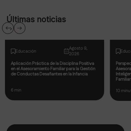
Últimas noticias
Ver todos
Agosto 9,
Educación
Educ
2026
Aplicación Práctica de la Disciplina Positiva
Perspec
en el Asesoramiento Familiar para la Gestión
Asesora
de Conductas Desafiantes en la Infancia
Intelige
Familia
6 min
10 minu