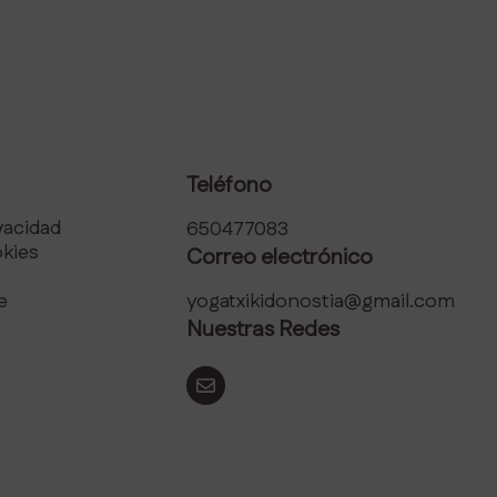
Teléfono
ivacidad
650477083
okies
Correo electrónico
e
yogatxikidonostia@gmail.com
Nuestras Redes