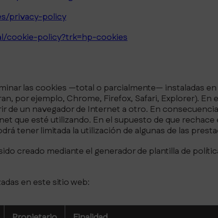
es/privacy-policy
al/cookie-policy?trk=hp-cookies
liminar las cookies —total o parcialmente— instaladas en
an, por ejemplo, Chrome, Firefox, Safari, Explorer). En 
rir de un navegador de Internet a otro. En consecuencia,
ernet que esté utilizando. En el supuesto de que rechac
drá tener limitada la utilización de algunas de las pres
do creado mediante el generador de plantilla de política
zadas en este sitio web:
Propietario
Finalidad