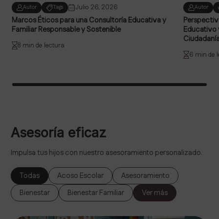
Julio 26, 2026
Autor
Tags
Autor
Marcos Éticos para una Consultoría Educativa y
Perspectiv
Familiar Responsable y Sostenible
Educativo y
Ciudadanía
8 min de lectura
6 min de 
Asesoría eficaz
Impulsa tus hijos con nuestro asesoramiento personalizado.
Todas
Acoso Escolar
Asesoramiento
Bienestar
Bienestar Familiar
Ver más