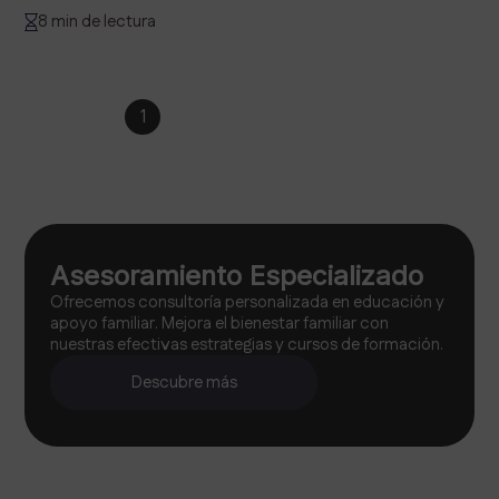
8 min de lectura
1
2
3
4
…
6
Asesoramiento Especializado
Ofrecemos consultoría personalizada en educación y
apoyo familiar. Mejora el bienestar familiar con
nuestras efectivas estrategias y cursos de formación.
Descubre más