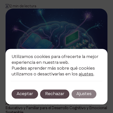
12 min de lectura
Utilizamos cookies para ofrecerte la mejor
experiencia en nuestra web.
Puedes aprender más sobre qué cookies
utilizamos o desactivarlas en los
ajustes
.
Aceptar
Rechazar
Ajustes
junio 5, 2026
Autor
Tags
Aplicaciones de la Neurociencia en el Asesoramiento
Educativo y Familiar para el Desarrollo Cognitivo y Emocional
Sostenible