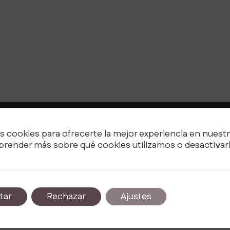
s cookies para ofrecerte la mejor experiencia en nuest
Ofrecemos consultoría personalizada en edu
render más sobre qué cookies utilizamos o desactivarl
apoyo familiar. Mejora el bienestar familiar c
nuestras efectivas estrategias y cursos de f
tar
Rechazar
Ajustes