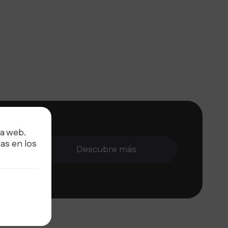
ra web.
cación y
as en los
on
Descubre más
ormación.