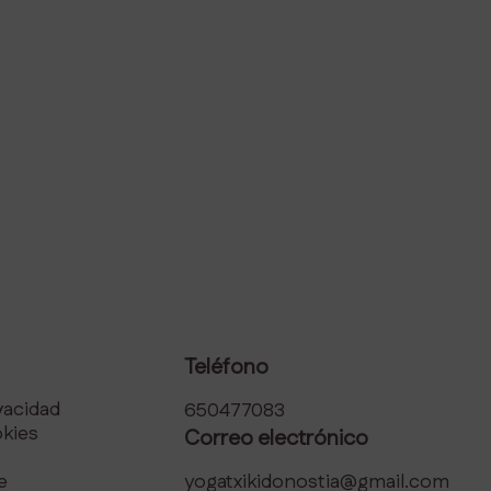
Teléfono
ivacidad
650477083
okies
Correo electrónico
e
yogatxikidonostia@gmail.com