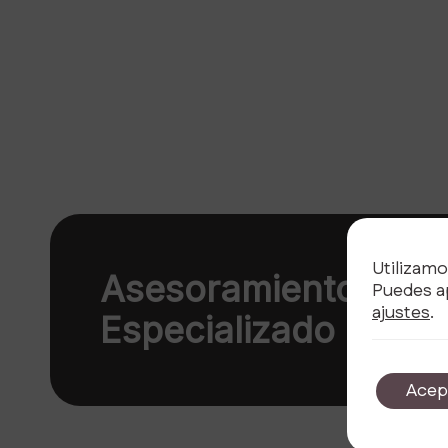
Utilizamo
Asesoramiento
Puedes ap
ajustes
.
Especializado
Acep