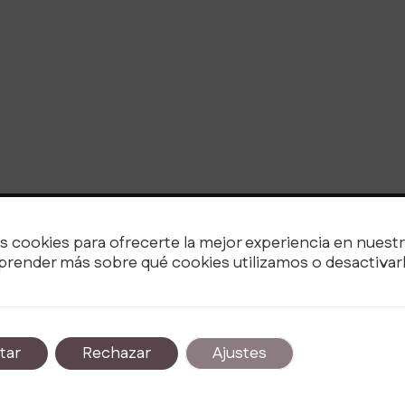
s cookies para ofrecerte la mejor experiencia en nuest
Ofrecemos consultoría personalizada en edu
render más sobre qué cookies utilizamos o desactivarl
apoyo familiar. Mejora el bienestar familiar c
nuestras efectivas estrategias y cursos de f
tar
Rechazar
Ajustes