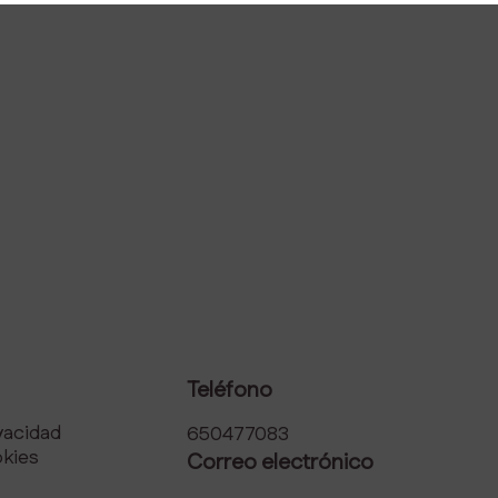
Teléfono
ivacidad
650477083
okies
Correo electrónico