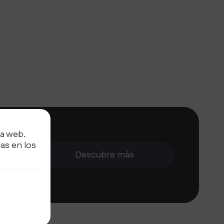
ra web.
cación y
as en los
on
Descubre más
ormación.