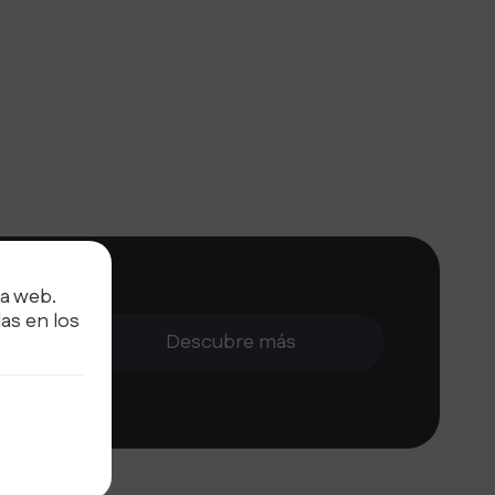
ra web.
cación y
as en los
on
Descubre más
ormación.