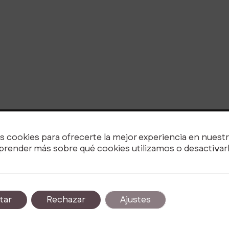
s cookies para ofrecerte la mejor experiencia en nuest
Ofrecemos consultoría personalizada en edu
render más sobre qué cookies utilizamos o desactivarl
apoyo familiar. Mejora el bienestar familiar c
nuestras efectivas estrategias y cursos de f
tar
Rechazar
Ajustes