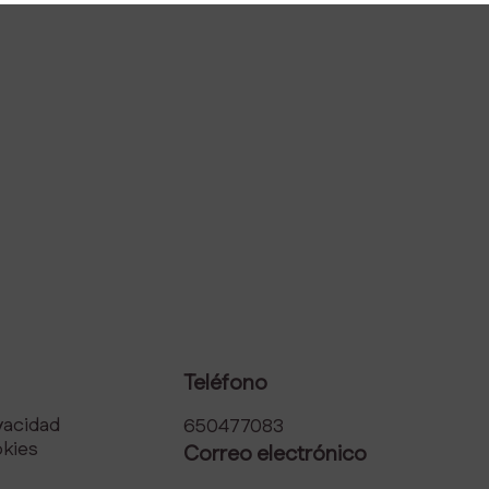
Teléfono
ivacidad
650477083
okies
Correo electrónico