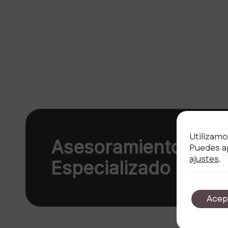
Utilizamo
Asesoramiento
Puedes ap
ajustes
.
Especializado
Acep